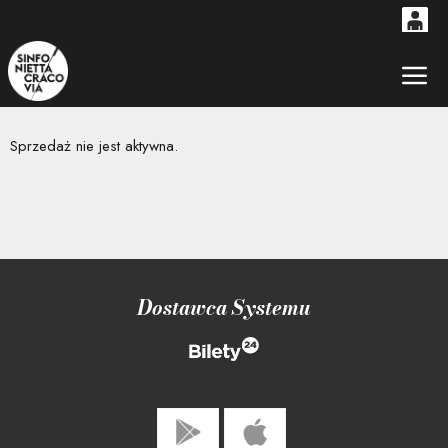
0
'
0,00
Gł
PLN
Sprzedaż nie jest aktywna.
14
53
Dostawca Systemu