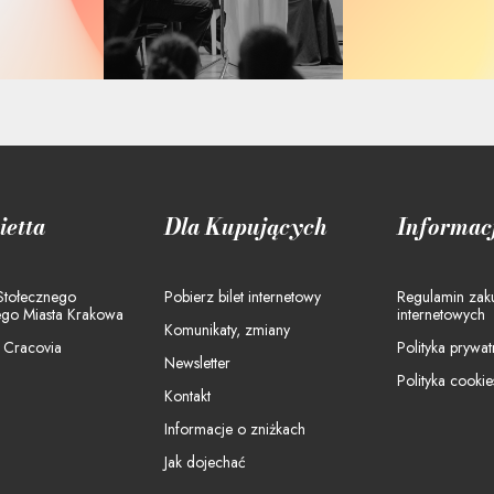
ietta
Dla Kupujących
Informac
 Stołecznego
Pobierz bilet internetowy
Regulamin za
ego Miasta Krakowa
internetowych
Komunikaty, zmiany
a Cracovia
Polityka prywat
Newsletter
Polityka cookie
Kontakt
Informacje o zniżkach
Jak dojechać