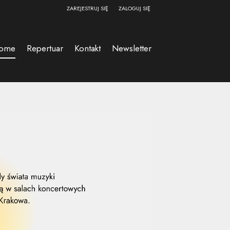
ZAREJESTRUJ SIĘ
ZALOGUJ SIĘ
0
0,00
ome
Repertuar
Kontakt
Newsletter
PLN
14
53