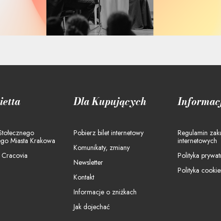
ietta
Dla Kupujących
Informac
 Stołecznego
Pobierz bilet internetowy
Regulamin za
ego Miasta Krakowa
internetowych
Komunikaty, zmiany
a Cracovia
Polityka prywat
Newsletter
Polityka cookie
Kontakt
Informacje o zniżkach
Jak dojechać