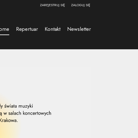
ZAREJESTRUJ SIĘ
ZALOGUJ SIĘ
0
0,00
ome
Repertuar
Kontakt
Newsletter
PLN
14
52